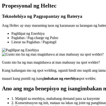
Propesyonal ng Heltec
Teknolohiya ng Pagpapantay ng Baterya
Ang Heltec ay may maraming taon ng karanasan sa larangan ng battery
Paglilipat ng Enerhiya
Paglabas / Pag-charge ng Pulso
Linear na Paglabas / Pagsingil
Gusto mo ba ng mas maginhawa at mas mahusay na spot welder?
Kung kailangan mo ng spot welding, ngunit hindi mo napili ang tama
maaari kang pumili ng isang
imbakan ng enerhiya
spot welder.
Ano ang mga benepisyo ng isang
imbakan n
1. Matipid sa enerhiya, mababang demand para sa kuryente
2. Konsentrasyon ng init, mataas na lakas ng joint ng panghina