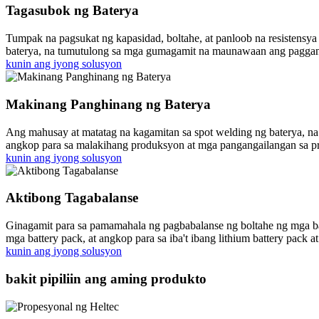
Tagasubok ng Baterya
Tumpak na pagsukat ng kapasidad, boltahe, at panloob na resistensya 
baterya, na tumutulong sa mga gumagamit na maunawaan ang paggana
kunin ang iyong solusyon
Makinang Panghinang ng Baterya
Ang mahusay at matatag na kagamitan sa spot welding ng baterya, na e
angkop para sa malakihang produksyon at mga pangangailangan sa pr
kunin ang iyong solusyon
Aktibong Tagabalanse
Ginagamit para sa pamamahala ng pagbabalanse ng boltahe ng mga bat
mga battery pack, at angkop para sa iba't ibang lithium battery pack 
kunin ang iyong solusyon
bakit pipiliin ang aming produkto