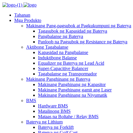
Tahanan
Mga Produkto
Makinang Pang-pagsubok at Pagkukumpuni ng Baterya
Tagasubok ng Kapasidad ng Baterya
Pangbalanse ng Baterya
Panloob na Pagsubok ng Resistance ng Baterya
Aktibong Tagabalanse
Kapasidad na Pangbalanse
Induktibong Balanse
Equalizer ng Baterya ng Lead Acid
Super-Capacitive Balancer
Tagabalanse ng Transpormador
Makinang Panghinang ng Baterya
Makinang Panghinang ng Kapasitor
Makinang Panghinang gamit ang Laser
Makinang Panghinang na Niyumatik
BMS
Hardware BMS
Matalinong BMS
Mataas na Boltahe / Relay BMS
Baterya ng Lithium
Baterya ng Forklift
Baterya ng Golf Cart