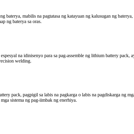
ng baterya, mabilis na pagtatasa ng katayuan ng kalusugan ng baterya, 
p ng baterya sa oras.
spesyal na idinisenyo para sa pag-assemble ng lithium battery pack, a
ecision welding.
tery pack, pagpigil sa labis na pagkarga o labis na pagdiskarga ng m
at mga sistema ng pag-iimbak ng enerhiya.