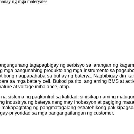
 hanay ng mga materyales
nangungunang tagapagbigay ng serbisyo sa larangan ng kagami
ng mga pangunahing produkto ang mga instrumento sa pagsubok
pektibong nagpapahaba sa buhay ng baterya. Nagbibigay din ka
para sa mga battery cell. Bukod pa rito, ang aming BMS at act
rature at voltage imbalance, atbp.
t na sistema ng pagkontrol sa kalidad, sinisikap naming mat
g industriya ng baterya nang may inobasyon at pagiging maa
g makapagtatag ng pangmatagalang estratehikong pakikipag
igay-priyoridad sa mga pangangailangan ng customer.