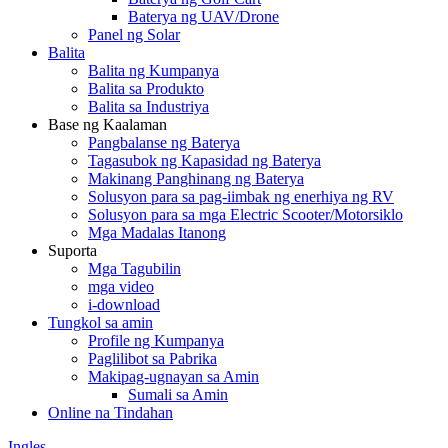
Baterya ng UAV/Drone
Panel ng Solar
Balita
Balita ng Kumpanya
Balita sa Produkto
Balita sa Industriya
Base ng Kaalaman
Pangbalanse ng Baterya
Tagasubok ng Kapasidad ng Baterya
Makinang Panghinang ng Baterya
Solusyon para sa pag-iimbak ng enerhiya ng RV
Solusyon para sa mga Electric Scooter/Motorsiklo
Mga Madalas Itanong
Suporta
Mga Tagubilin
mga video
i-download
Tungkol sa amin
Profile ng Kumpanya
Paglilibot sa Pabrika
Makipag-ugnayan sa Amin
Sumali sa Amin
Online na Tindahan
Ingles