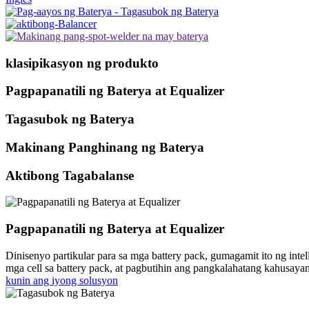
klasipikasyon ng produkto
Pagpapanatili ng Baterya at Equalizer
Tagasubok ng Baterya
Makinang Panghinang ng Baterya
Aktibong Tagabalanse
Pagpapanatili ng Baterya at Equalizer
Dinisenyo partikular para sa mga battery pack, gumagamit ito ng inte
mga cell sa battery pack, at pagbutihin ang pangkalahatang kahusayan 
kunin ang iyong solusyon