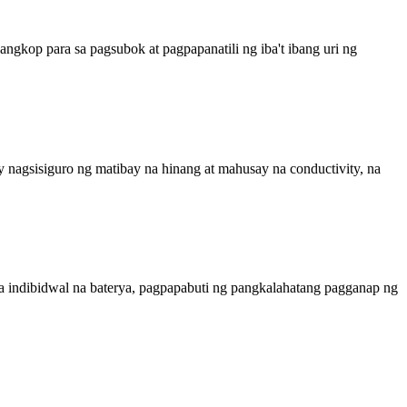
angkop para sa pagsubok at pagpapanatili ng iba't ibang uri ng
y nagsisiguro ng matibay na hinang at mahusay na conductivity, na
ga indibidwal na baterya, pagpapabuti ng pangkalahatang pagganap ng