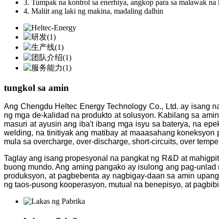
3. Tumpak na kontrol sa enerhiya, angkop para sa malawak na
4. Maliit ang laki ng makina, madaling dalhin
tungkol sa amin
Ang Chengdu Heltec Energy Technology Co., Ltd. ay isang 
ng mga de-kalidad na produkto at solusyon. Kabilang sa ami
masuri at ayusin ang iba't ibang mga isyu sa baterya, na e
welding, na tinitiyak ang matibay at maaasahang koneksyon 
mula sa overcharge, over-discharge, short-circuits, over tempe
Taglay ang isang propesyonal na pangkat ng R&D at mahigpi
buong mundo. Ang aming pangako ay isulong ang pag-unlad n
produksyon, at pagbebenta ay nagbigay-daan sa amin upan
ng taos-pusong kooperasyon, mutual na benepisyo, at pagbib