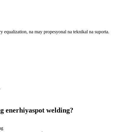
 equalization, na may propesyonal na teknikal na suporta.
.
g enerhiya
spot welding?
ng