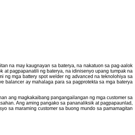
tan na may kaugnayan sa baterya, na nakatuon sa pag-aalok
 at pagpapanatili ng baterya, na idinisenyo upang tumpak na
mi ng mga battery spot welder ng advanced na teknolohiya sa
ive balancer ay mahalaga para sa pagprotekta sa mga baterya
ugunan ang magkakaibang pangangailangan ng mga customer sa
asahan. Ang aming pangako sa pananaliksik at pagpapaunlad,
sosyo sa maraming customer sa buong mundo sa pamamagitan