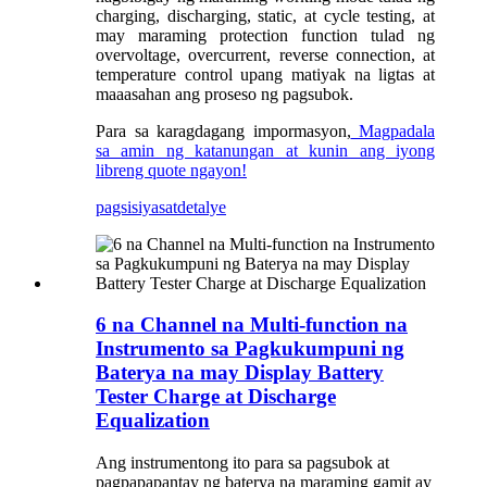
charging, discharging, static, at cycle testing, at
may maraming protection function tulad ng
overvoltage, overcurrent, reverse connection, at
temperature control upang matiyak na ligtas at
maaasahan ang proseso ng pagsubok.
Para sa karagdagang impormasyon,
Magpadala
sa amin ng katanungan at kunin ang iyong
libreng quote ngayon!
pagsisiyasat
detalye
6 na Channel na Multi-function na
Instrumento sa Pagkukumpuni ng
Baterya na may Display Battery
Tester Charge at Discharge
Equalization
Ang instrumentong ito para sa pagsubok at
pagpapapantay ng baterya na maraming gamit ay