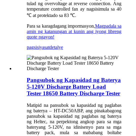
tulad ng overvoltage at reverse connection. Ang
temperature controlled fan ay nagsisimula sa 40
℃ at protektado sa 83 ℃.
Para sa karagdagang impormasyon,
Magpadala sa
amin ng katanungan at kunin ang iyong libreng
quote ngayon!
pagsisiyasat
detalye
Pangsubok ng Kapasidad ng Baterya
5-120V Discharge Battery Load
Tester 18650 Battery Discharge Tester
Matipid na pansubok sa kapasidad ng paglabas
ng baterya – HT-DC50ABP, ang pinakabagong
pansubok sa kapasidad ng paglabas ng baterya
ng Heltec, na perpektong angkop para sa mga
bateryang 5-120V, na idinisenyo para sa mga
battery pack, mula sa mababang boltahe