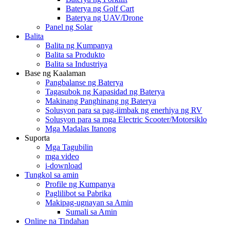
Baterya ng Golf Cart
Baterya ng UAV/Drone
Panel ng Solar
Balita
Balita ng Kumpanya
Balita sa Produkto
Balita sa Industriya
Base ng Kaalaman
Pangbalanse ng Baterya
Tagasubok ng Kapasidad ng Baterya
Makinang Panghinang ng Baterya
Solusyon para sa pag-iimbak ng enerhiya ng RV
Solusyon para sa mga Electric Scooter/Motorsiklo
Mga Madalas Itanong
Suporta
Mga Tagubilin
mga video
i-download
Tungkol sa amin
Profile ng Kumpanya
Paglilibot sa Pabrika
Makipag-ugnayan sa Amin
Sumali sa Amin
Online na Tindahan