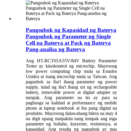
Pangsubok ng Kapasidad ng Baterya
Pangsubok ng Parameter ng Single
Cell na Baterya at Pack ng Baterya
Pang-analisa ng Baterya
Ang HT-BCT05A55V/84V Battery Parameter
Tester ay kinokontrol ng microchip. Mayroong
low power computing chip mula sa Estados
Unidos at isang microchip mula sa Taiwan. Ang
pagsubok sa iba't ibang parameter ng power
supply, tulad ng iba't ibang uri ng rechargeable
battery, removable power at digital adapter ay
tumpak. Ang parameter na ito ay para sa
paghusga sa kalidad at performance ng mobile
phone at laptop notebook at iba pang digital na
produkto. Mayroong dalawahang hilera na may 4
na digit upang maipakita nang tumpak ang mga
parameter ng boltahe, kuryente, resistensya, at
kapasidad. Ang resulta ng pagsubok ay mas