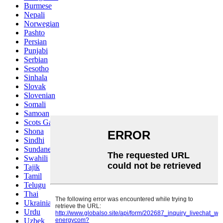
Burmese
Nepali
Norwegian
Pashto
Persian
Punjabi
Serbian
Sesotho
Sinhala
Slovak
Slovenian
Somali
Samoan
Scots Gaelic
Shona
Sindhi
Sundanese
Swahili
Tajik
Tamil
Telugu
Thai
Ukrainian
Urdu
Uzbek