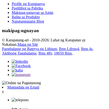
Profile ng Kumpanya
Paglilibot sa Pabrika
Makipag-ugnayan sa Amin
Balita sa Produkto
Nangungunang Blog
makipag-ugnayan
© Karapatang-ari - 2010-2026: Lahat ng Karapatan ay
Nakalaan.
Mapa ng Site
Pangbalanse ng Baterya ng Lithium
,
Bms Lifepo4
,
Bms 4s
,
Aktibong Tagabalanse
,
Bms 48v
,
18650 Bms
,
Magpadala ng Email
x