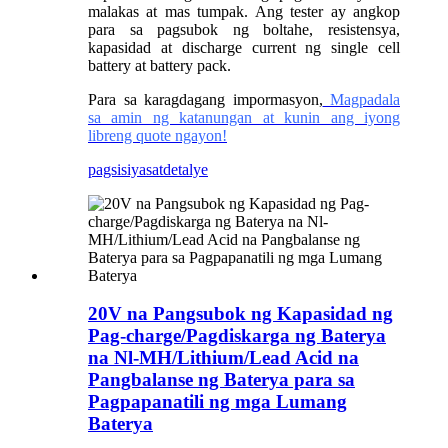
malakas at mas tumpak. Ang tester ay angkop
para sa pagsubok ng boltahe, resistensya,
kapasidad at discharge current ng single cell
battery at battery pack.
Para sa karagdagang impormasyon,
Magpadala
sa amin ng katanungan at kunin ang iyong
libreng quote ngayon!
pagsisiyasat
detalye
20V na Pangsubok ng Kapasidad ng
Pag-charge/Pagdiskarga ng Baterya
na Nl-MH/Lithium/Lead Acid na
Pangbalanse ng Baterya para sa
Pagpapanatili ng mga Lumang
Baterya