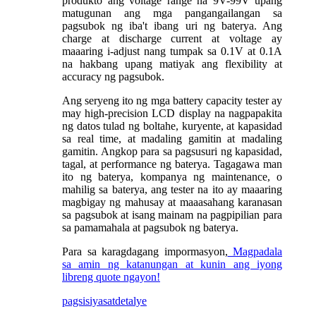
produkto ang voltage range na 9V-99V upang
matugunan ang mga pangangailangan sa
pagsubok ng iba't ibang uri ng baterya. Ang
charge at discharge current at voltage ay
maaaring i-adjust nang tumpak sa 0.1V at 0.1A
na hakbang upang matiyak ang flexibility at
accuracy ng pagsubok.
Ang seryeng ito ng mga battery capacity tester ay
may high-precision LCD display na nagpapakita
ng datos tulad ng boltahe, kuryente, at kapasidad
sa real time, at madaling gamitin at madaling
gamitin. Angkop para sa pagsusuri ng kapasidad,
tagal, at performance ng baterya. Tagagawa man
ito ng baterya, kompanya ng maintenance, o
mahilig sa baterya, ang tester na ito ay maaaring
magbigay ng mahusay at maaasahang karanasan
sa pagsubok at isang mainam na pagpipilian para
sa pamamahala at pagsubok ng baterya.
Para sa karagdagang impormasyon,
Magpadala
sa amin ng katanungan at kunin ang iyong
libreng quote ngayon!
pagsisiyasat
detalye