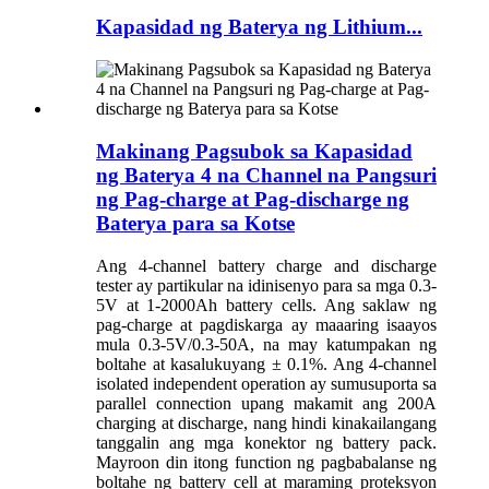
Kapasidad ng Baterya ng Lithium...
Makinang Pagsubok sa Kapasidad
ng Baterya 4 na Channel na Pangsuri
ng Pag-charge at Pag-discharge ng
Baterya para sa Kotse
Ang 4-channel battery charge and discharge
tester ay partikular na idinisenyo para sa mga 0.3-
5V at 1-2000Ah battery cells. Ang saklaw ng
pag-charge at pagdiskarga ay maaaring isaayos
mula 0.3-5V/0.3-50A, na may katumpakan ng
boltahe at kasalukuyang ± 0.1%. Ang 4-channel
isolated independent operation ay sumusuporta sa
parallel connection upang makamit ang 200A
charging at discharge, nang hindi kinakailangang
tanggalin ang mga konektor ng battery pack.
Mayroon din itong function ng pagbabalanse ng
boltahe ng battery cell at maraming proteksyon