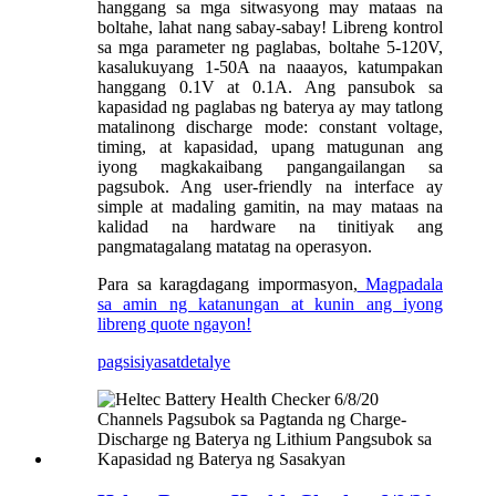
hanggang sa mga sitwasyong may mataas na
boltahe, lahat nang sabay-sabay! Libreng kontrol
sa mga parameter ng paglabas, boltahe 5-120V,
kasalukuyang 1-50A na naaayos, katumpakan
hanggang 0.1V at 0.1A. Ang pansubok sa
kapasidad ng paglabas ng baterya ay may tatlong
matalinong discharge mode: constant voltage,
timing, at kapasidad, upang matugunan ang
iyong magkakaibang pangangailangan sa
pagsubok. Ang user-friendly na interface ay
simple at madaling gamitin, na may mataas na
kalidad na hardware na tinitiyak ang
pangmatagalang matatag na operasyon.
Para sa karagdagang impormasyon,
Magpadala
sa amin ng katanungan at kunin ang iyong
libreng quote ngayon!
pagsisiyasat
detalye