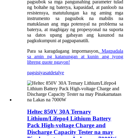
pagsubok sa mga pangunahing parameter tulad
ng boltahe ng baterya, kapasidad, at panloob na
resistensya, matutulungan ka ng aming mga
instrumento sa pagsubok na mabilis na
matuklasan ang mga potensyal na problema sa
baterya, at magbigay ng propesyonal na suporta
sa datos upang gabayan ang kasunod na
pagkukumpuni at pagpapanatili.
Para sa karagdagang impormasyon,
Magpadala
sa amin ng katanungan at kunin ang iyong
libreng quote ngayon!
pagsisiyasat
detalye
Heltec 850V 30A Ternary
Lithium/Lifepo4 Lithium Battery
Pack High-voltage Charge and
Discharge Capacity Tester na may