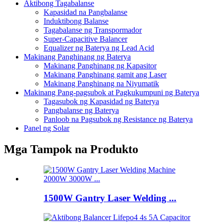
Aktibong Tagabalanse
Kapasidad na Pangbalanse
Induktibong Balanse
Tagabalanse ng Transpormador
Super-Capacitive Balancer
Equalizer ng Baterya ng Lead Acid
Makinang Panghinang ng Baterya
Makinang Panghinang ng Kapasitor
Makinang Panghinang gamit ang Laser
Makinang Panghinang na Niyumatik
Makinang Pang-pagsubok at Pagkukumpuni ng Baterya
Tagasubok ng Kapasidad ng Baterya
Pangbalanse ng Baterya
Panloob na Pagsubok ng Resistance ng Baterya
Panel ng Solar
Mga Tampok na Produkto
1500W Gantry Laser Welding ...