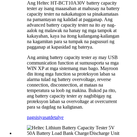
Ang Heltec HT-BCT10A30V battery capacity
tester ay isang maaasahan at mahusay na battery
capacity tester na nakakatugon sa pinakamataas
na pamantayan ng kalidad at pagganap. Ang
advanced battery capacity tester na ito ay nag-
aalok ng malawak na hanay ng mga tampok at
kakayahan, kaya isa itong kailangang-kailangan
na kagamitan para sa tumpak na pagsusuri ng
pagganap at kapasidad ng baterya.
Ang aming battery capacity tester ay may USB
communication function at sumusuporta sa mga
WIN XP at mga sistemang mas bago. Mayroon
din itong mga function sa proteksyon laban sa
alarma tulad ng battery overvoltage, reverse
connection, disconnection, at mataas na
temperatura sa loob ng makina. Bukod pa rito,
ang battery capacity tester ay nagbibigay ng
proteksyon laban sa overvoltage at overcurrent
para sa dagdag na kaligtasan.
pagsisiyasat
detalye