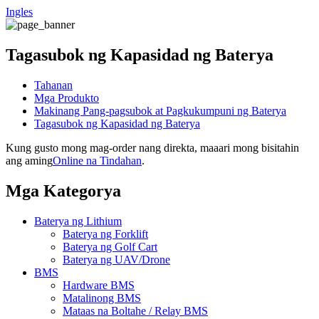
Ingles
Tagasubok ng Kapasidad ng Baterya
Tahanan
Mga Produkto
Makinang Pang-pagsubok at Pagkukumpuni ng Baterya
Tagasubok ng Kapasidad ng Baterya
Kung gusto mong mag-order nang direkta, maaari mong bisitahin
ang aming
Online na Tindahan
.
Mga Kategorya
Baterya ng Lithium
Baterya ng Forklift
Baterya ng Golf Cart
Baterya ng UAV/Drone
BMS
Hardware BMS
Matalinong BMS
Mataas na Boltahe / Relay BMS