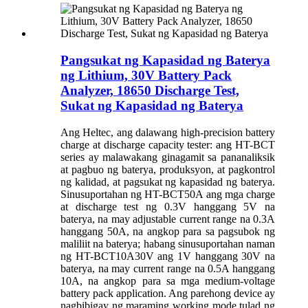
Pangsukat ng Kapasidad ng Baterya
ng Lithium, 30V Battery Pack
Analyzer, 18650 Discharge Test,
Sukat ng Kapasidad ng Baterya
Ang Heltec, ang dalawang high-precision battery
charge at discharge capacity tester: ang HT-BCT
series ay malawakang ginagamit sa pananaliksik
at pagbuo ng baterya, produksyon, at pagkontrol
ng kalidad, at pagsukat ng kapasidad ng baterya.
Sinusuportahan ng HT-BCT50A ang mga charge
at discharge test ng 0.3V hanggang 5V na
baterya, na may adjustable current range na 0.3A
hanggang 50A, na angkop para sa pagsubok ng
maliliit na baterya; habang sinusuportahan naman
ng HT-BCT10A30V ang 1V hanggang 30V na
baterya, na may current range na 0.5A hanggang
10A, na angkop para sa mga medium-voltage
battery pack application. Ang parehong device ay
nagbibigay ng maraming working mode tulad ng