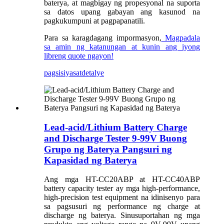
baterya, at magbigay ng propesyonal na suporta
sa datos upang gabayan ang kasunod na
pagkukumpuni at pagpapanatili.
Para sa karagdagang impormasyon,
Magpadala
sa amin ng katanungan at kunin ang iyong
libreng quote ngayon!
pagsisiyasat
detalye
Lead-acid/Lithium Battery Charge
and Discharge Tester 9-99V Buong
Grupo ng Baterya Pangsuri ng
Kapasidad ng Baterya
Ang mga HT-CC20ABP at HT-CC40ABP
battery capacity tester ay mga high-performance,
high-precision test equipment na idinisenyo para
sa pagsusuri ng performance ng charge at
discharge ng baterya. Sinusuportahan ng mga