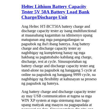
Heltec Lithium Battery Capacity
Tester 5V 50A Battery Load Bank
Charge/Discharge Unit
Ang Heltec HT-BCT50A battery charge and
discharge capacity tester ay isang multifunctional
at maaasahang kagamitan na idinisenyo upang
matugunan ang mga pangangailangan sa
pagsubok ng iba't ibang baterya. Ang battery
charge and discharge capacity tester ay
nagbibigay ng kumpletong hanay ng mga
hakbang sa pagtatrabaho kabilang ang charge,
discharge, rest at cycle. Sinusuportahan ng
battery charge and discharge capacity tester ang
stand-alone na pagsubok ng hanggang 5 cycle at
online na pagsubok ng hanggang 9999 cycle, na
nagbibigay ng flexibility at kahusayan sa proseso
ng pagsubok ng baterya.
Ang battery charge and discharge capacity tester
ay may USB communication at tugma sa mga
WIN XP system at mga sistemang mas bago
upang matiyak ang maayos na pagpapadala at