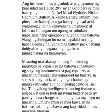
Ang instrumento sa pagsubok at pagpapantay ng
kapasidad ng Heltec 20V ay angkop para sa mga
bateryang lithium, Nickel Metal Hydride, Nickel
Cadmium Battery, Alkaline Battery, lithium Iron
phosphate battery, at mga bateryang lead-acid.
Nagbibigay ito ng kakayahang umangkop at
lakas na kailangan mo upang masubukan at
mabalanse nang epektibo ang iyong mga baterya.
Nangangahulugan ito na mapapalaki mo ang
habang-buhay ng iyong mga battery pack habang
tinitiyak na gumagana ang mga ito sa
pinakamataas na kahusayan.
Maaaring maisakatuparan ang function ng
pagsubok sa kapasidad ng baterya at pagtukoy
ng serye ng instrumento sa pag-equalize, at
maaaring masukat ang kapasidad ng baterya sa
series battery pack, at ang mga channel ay
magkakahiwalay at hindi nakakaapekto sa isa't
isa. Tinitiyak ng intelligent balancing feature na
ang bawat cell sa loob ng iyong battery pack ay
pantay na na-charge, na pumipigil sa mga isyu na
maaaring lumitaw mula sa mga kawalan ng
balanse, tulad ng nabawasang kapasidad at mas
maikling lifespan.