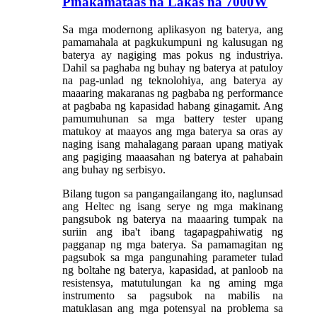
Pinakamataas na Lakas na 7000W
Sa mga modernong aplikasyon ng baterya, ang
pamamahala at pagkukumpuni ng kalusugan ng
baterya ay nagiging mas pokus ng industriya.
Dahil sa paghaba ng buhay ng baterya at patuloy
na pag-unlad ng teknolohiya, ang baterya ay
maaaring makaranas ng pagbaba ng performance
at pagbaba ng kapasidad habang ginagamit. Ang
pamumuhunan sa mga battery tester upang
matukoy at maayos ang mga baterya sa oras ay
naging isang mahalagang paraan upang matiyak
ang pagiging maaasahan ng baterya at pahabain
ang buhay ng serbisyo.
Bilang tugon sa pangangailangang ito, naglunsad
ang Heltec ng isang serye ng mga makinang
pangsubok ng baterya na maaaring tumpak na
suriin ang iba't ibang tagapagpahiwatig ng
pagganap ng mga baterya. Sa pamamagitan ng
pagsubok sa mga pangunahing parameter tulad
ng boltahe ng baterya, kapasidad, at panloob na
resistensya, matutulungan ka ng aming mga
instrumento sa pagsubok na mabilis na
matuklasan ang mga potensyal na problema sa