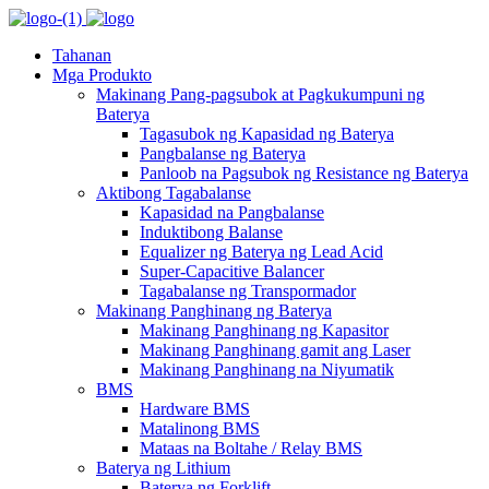
Tahanan
Mga Produkto
Makinang Pang-pagsubok at Pagkukumpuni ng
Baterya
Tagasubok ng Kapasidad ng Baterya
Pangbalanse ng Baterya
Panloob na Pagsubok ng Resistance ng Baterya
Aktibong Tagabalanse
Kapasidad na Pangbalanse
Induktibong Balanse
Equalizer ng Baterya ng Lead Acid
Super-Capacitive Balancer
Tagabalanse ng Transpormador
Makinang Panghinang ng Baterya
Makinang Panghinang ng Kapasitor
Makinang Panghinang gamit ang Laser
Makinang Panghinang na Niyumatik
BMS
Hardware BMS
Matalinong BMS
Mataas na Boltahe / Relay BMS
Baterya ng Lithium
Baterya ng Forklift