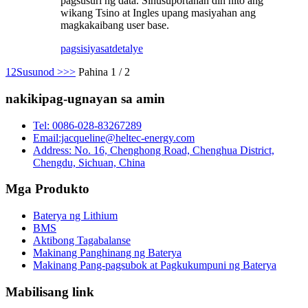
pagsusuri ng data. Sinusuportahan din nito ang
wikang Tsino at Ingles upang masiyahan ang
magkakaibang user base.
pagsisiyasat
detalye
1
2
Susunod >
>>
Pahina 1 / 2
nakikipag-ugnayan sa amin
Tel: 0086-028-83267289
Email:jacqueline@heltec-energy.com
Address: No. 16, Chenghong Road, Chenghua District,
Chengdu, Sichuan, China
Mga Produkto
Baterya ng Lithium
BMS
Aktibong Tagabalanse
Makinang Panghinang ng Baterya
Makinang Pang-pagsubok at Pagkukumpuni ng Baterya
Mabilisang link