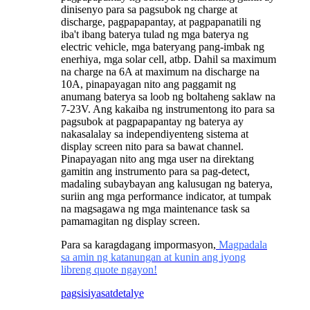
dinisenyo para sa pagsubok ng charge at
discharge, pagpapapantay, at pagpapanatili ng
iba't ibang baterya tulad ng mga baterya ng
electric vehicle, mga bateryang pang-imbak ng
enerhiya, mga solar cell, atbp. Dahil sa maximum
na charge na 6A at maximum na discharge na
10A, pinapayagan nito ang paggamit ng
anumang baterya sa loob ng boltaheng saklaw na
7-23V. Ang kakaiba ng instrumentong ito para sa
pagsubok at pagpapapantay ng baterya ay
nakasalalay sa independiyenteng sistema at
display screen nito para sa bawat channel.
Pinapayagan nito ang mga user na direktang
gamitin ang instrumento para sa pag-detect,
madaling subaybayan ang kalusugan ng baterya,
suriin ang mga performance indicator, at tumpak
na magsagawa ng mga maintenance task sa
pamamagitan ng display screen.
Para sa karagdagang impormasyon,
Magpadala
sa amin ng katanungan at kunin ang iyong
libreng quote ngayon!
pagsisiyasat
detalye