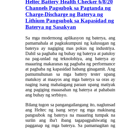
Heltec Battery Health Checker 6/8/20
Channels Pagsubok sa Pagtanda ng
Charge-Discharge ng Baterya ng
Lithium Pangsubok sa Kapasidad ng
Baterya ng Sasakyan
Sa mga modernong aplikasyon ng baterya, ang
pamamahala at pagkukumpuni ng kalusugan ng
baterya ay nagiging mas pokus ng industriya.
Dahil sa paghaba ng buhay ng baterya at patuloy
na pag-unlad ng teknolohiya, ang baterya ay
maaaring makaranas ng pagbaba ng performance
at pagbaba ng kapasidad habang ginagamit. Ang
pamumuhunan sa mga battery tester upang
matukoy at maayos ang mga baterya sa oras ay
naging isang mahalagang paraan upang matiyak
ang pagiging maaasahan ng baterya at pahabain
ang buhay ng serbisyo.
Bilang tugon sa pangangailangang ito, naglunsad
ang Heltec ng isang serye ng mga makinang
pangsubok ng baterya na maaaring tumpak na
suriin ang iba't ibang tagapagpahiwatig ng
pagganap ng mga baterya. Sa pamamagitan ng